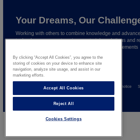
Your Dreams, Our Challeng
Working with others to combine knowledge and advanc
technology,
we create unique materials, solutions and re
partnerships
that help make ever greater achievements
possible,
and bring bolder ideas to life.
By clicking “Accept All Cookies”, you agree to the
storing of cookies on your device to enhance site
navigation, analyze site usage, and assist in our
marketing efforts.
© AGC Glass Europe 2026
Wettelijke informatie
Privacy notice
S
Accept All Cookies
General terms of sale
Reject All
Cookies Settings