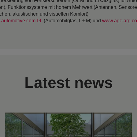
erstellung von Fensterscheiben (OEM und Ersatzglas) für Automo
gen), Funktionssysteme mit hohem Mehrwert (Antennen, Sensor
chen, akustischen und visuellen Komfort).
-automotive.com
(Automobilglas, OEM) und
www.agc-arg.c
Latest news