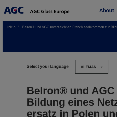
Main
About
navigation
Inicio
Belron® und AGC unterzeichnen Franchiseabkommen zur Bildung
Select your language
ALEMÁN
Belron® und AGC 
Bildung eines Net
ersatz in Polen u