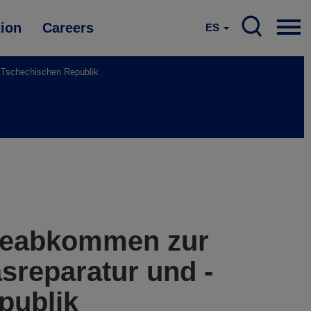
tion
Careers
ES
 Tschechischen Republik
iseabkommen zur
sreparatur und -
publik