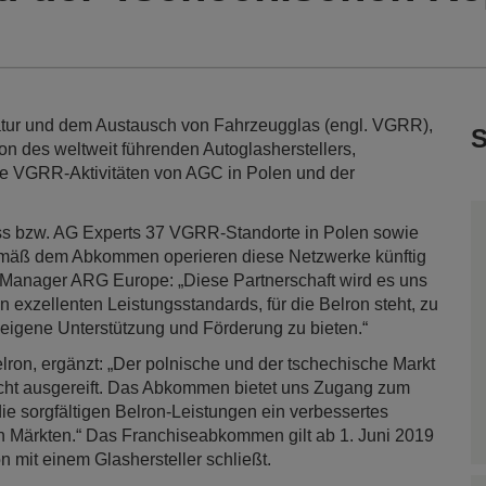
ratur und dem Austausch von Fahrzeugglas (engl. VGRR),
S
n des weltweit führenden Autoglasherstellers,
e VGRR-Aktivitäten von AGC in Polen und der
ss bzw. AG Experts 37 VGRR-Standorte in Polen sowie
Gemäß dem Abkommen operieren diese Netzwerke künftig
 Manager ARG Europe: „Diese Partnerschaft wird es uns
 exzellenten Leistungsstandards, für die Belron steht, zu
 eigene Unterstützung und Förderung zu bieten.“
ron, ergänzt: „Der polnische und der tschechische Markt
recht ausgereift. Das Abkommen bietet uns Zugang zum
e sorgfältigen Belron-Leistungen ein verbessertes
n Märkten.“ Das Franchiseabkommen gilt ab 1. Juni 2019
n mit einem Glashersteller schließt.