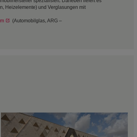
bilhersteller spezialisiert. Daneben liefert es
en, Heizelemente) und Verglasungen mit
om
(Automobilglas, ARG –