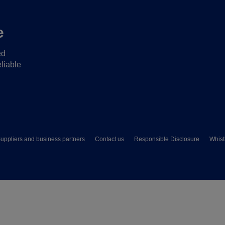
e
ed
liable
uppliers and business partners
Contact us
Responsible Disclosure
Whist