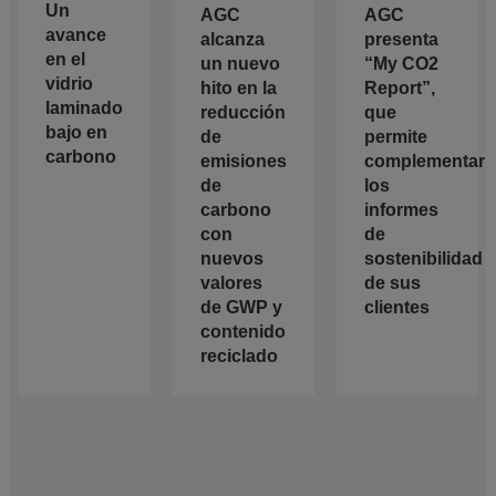
Un
AGC
AGC
avance
alcanza
presenta
en el
un nuevo
“My CO2
vidrio
hito en la
Report”,
laminado
reducción
que
bajo en
de
permite
carbono
emisiones
complementar
de
los
carbono
informes
con
de
nuevos
sostenibilidad
valores
de sus
de GWP y
clientes
contenido
reciclado