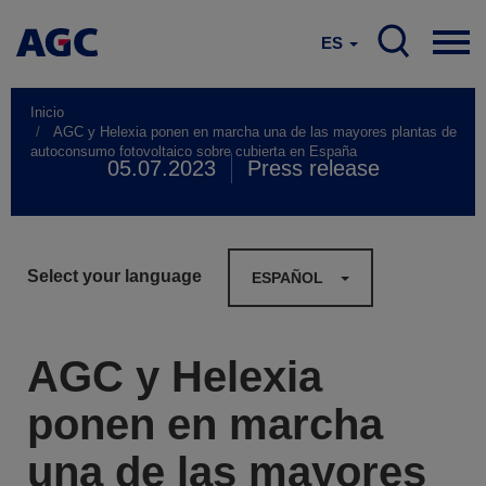
ES
Inicio
AGC y Helexia ponen en marcha una de las mayores plantas de
autoconsumo fotovoltaico sobre cubierta en España
05.07.2023
Press release
Select your language
ESPAÑOL
AGC y Helexia
ponen en marcha
una de las mayores