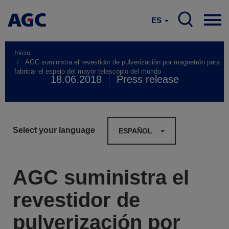
ES
Inicio
AGC suministra el revestidor de pulverización por magnetrón para
fabricar el espejo del mayor telescopio del mundo
18.06.2018
Press release
Select your language
ESPAÑOL
AGC suministra el
revestidor de
pulverización por