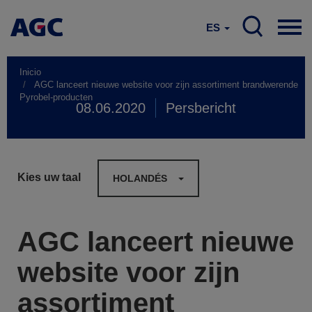
ES
Inicio
AGC lanceert nieuwe website voor zijn assortiment brandwerende
Pyrobel-producten
08.06.2020
Persbericht
Kies uw taal
HOLANDÉS
AGC lanceert nieuwe
website voor zijn
assortiment