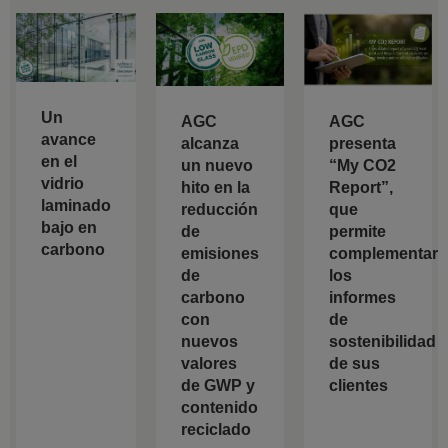
Un
AGC
AGC
avance
alcanza
presenta
en el
un nuevo
“My CO2
vidrio
hito en la
Report”,
laminado
reducción
que
bajo en
de
permite
carbono
emisiones
complementar
de
los
carbono
informes
con
de
nuevos
sostenibilidad
valores
de sus
de GWP y
clientes
contenido
reciclado