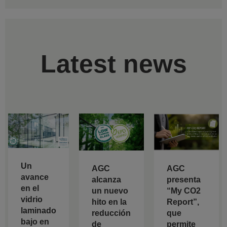
Latest news
Un
AGC
AGC
avance
alcanza
presenta
en el
un nuevo
“My CO2
vidrio
hito en la
Report”,
laminado
reducción
que
bajo en
de
permite