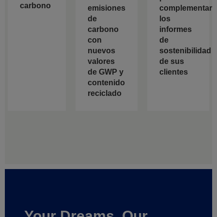
carbono
emisiones
complementar
de
los
carbono
informes
con
de
nuevos
sostenibilidad
valores
de sus
de GWP y
clientes
contenido
reciclado
Your Dreams, Our