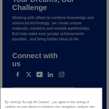
Challenge
Working with others to combine knowledge and
advanced technology,
we create unique
materials, solutions and reliable partnerships
that help make ever greater achievements
possible,
and bring bolder ideas to life.
Connect with
us
Subscribe to receive our news
By clicking “Accept All Cookies”, you agree to the storing of
cookies on your device to enhance site navigation, analyze site