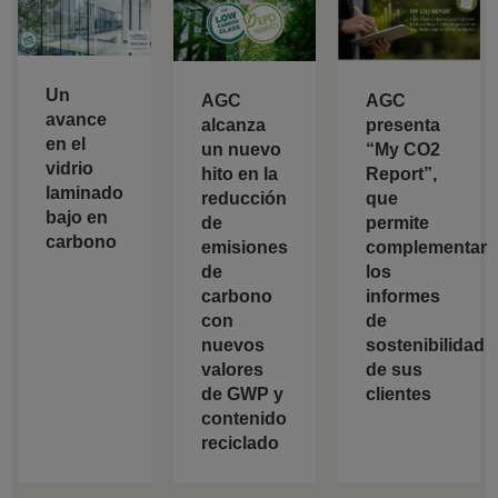
Un
AGC
AGC
avance
alcanza
presenta
en el
un nuevo
“My CO2
vidrio
hito en la
Report”,
laminado
reducción
que
bajo en
de
permite
carbono
emisiones
complementar
de
los
carbono
informes
con
de
nuevos
sostenibilidad
valores
de sus
de GWP y
clientes
contenido
reciclado