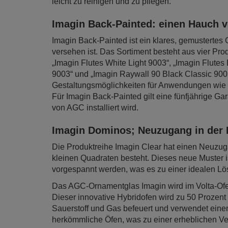
leicht zu reinigen und zu pflegen.
Imagin Back-Painted: einen Hauch 
Imagin Back-Painted ist ein klares, gemustertes 
versehen ist. Das Sortiment besteht aus vier Pr
„Imagin Flutes White Light 9003“, „Imagin Flutes
9003“ und „Imagin Raywall 90 Black Classic 9005
Gestaltungsmöglichkeiten für Anwendungen wie
Für Imagin Back-Painted gilt eine fünfjährige G
von AGC installiert wird.
Imagin Dominos; Neuzugang in der
Die Produktreihe Imagin Clear hat einen Neuzug
kleinen Quadraten besteht. Dieses neue Muster is
vorgespannt werden, was es zu einer idealen L
Das AGC-Ornamentglas Imagin wird im Volta-Ofe
Dieser innovative Hybridofen wird zu 50 Prozent
Sauerstoff und Gas befeuert und verwendet einen
herkömmliche Öfen, was zu einer erheblichen Ve