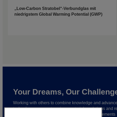
„Low-Carbon Stratobel“-Verbundglas mit
niedrigstem Global Warming Potential (GWP)
Your Dreams, Our Challeng
Working with others to combine knowledge and advanc
technology,
we create unique materials, solutions and re
partnerships
that help make ever greater achievements