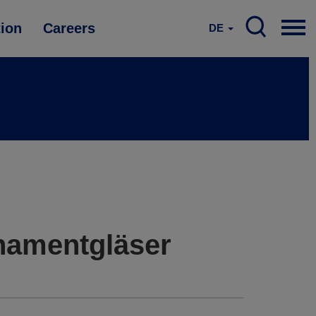
tion
Careers
DE
rnamentgläser