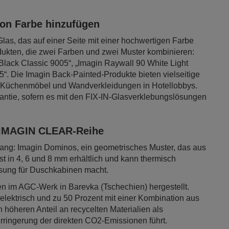
von Farbe hinzufügen
Glas, das auf einer Seite mit einer hochwertigen Farbe
odukten, die zwei Farben und zwei Muster kombinieren:
 Black Classic 9005“, „Imagin Raywall 90 White Light
“. Die Imagin Back-Painted-Produkte bieten vielseitige
 Küchenmöbel und Wandverkleidungen in Hotellobbys.
arantie, sofern es mit den FIX-IN-Glasverklebungslösungen
 IMAGIN CLEAR-Reihe
ang: Imagin Dominos, ein geometrisches Muster, das aus
t in 4, 6 und 8 mm erhältlich und kann thermisch
ösung für Duschkabinen macht.
n im AGC-Werk in Barevka (Tschechien) hergestellt.
 elektrisch und zu 50 Prozent mit einer Kombination aus
 höheren Anteil an recycelten Materialien als
rringerung der direkten CO2-Emissionen führt.