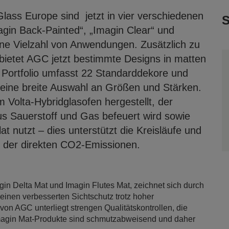
ass Europe sind jetzt in vier verschiedenen
S
magin Back-Painted“, „Imagin Clear“ und
ine Vielzahl von Anwendungen. Zusätzlich zu
bietet AGC jetzt bestimmte Designs in matten
s Portfolio umfasst 22 Standarddekore und
 eine breite Auswahl an Größen und Stärken.
 Volta-Hybridglasofen hergestellt, der
us Sauerstoff und Gas befeuert wird sowie
at nutzt – dies unterstützt die Kreisläufe und
ng der direkten CO2-Emissionen.
in Delta Mat und Imagin Flutes Mat, zeichnet sich durch
 einen verbesserten Sichtschutz trotz hoher
g von AGC unterliegt strengen Qualitätskontrollen, die
Imagin Mat-Produkte sind schmutzabweisend und daher