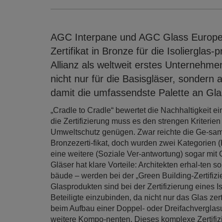
AGC Interpane und AGC Glass Europe er
Zertifikat in Bronze für die Isolierglas-
Allianz als weltweit erstes Unternehme
nicht nur für die Basisgläser, sondern a
damit die umfassendste Palette an Glas
„Cradle to Cradle“ bewertet die Nachhaltigkeit 
die Zertifizierung muss es den strengen Kriterie
Umweltschutz genügen. Zwar reichte die Ge-samt
Bronzezerti-fikat, doch wurden zwei Kategorien (
eine weitere (Soziale Ver-antwortung) sogar mit G
Gläser hat klare Vorteile: Architekten erhal-te
bäude – werden bei der „Green Building-Zertifiz
Glasprodukten sind bei der Zertifizierung eines 
Beteiligte einzubinden, da nicht nur das Glas zer
beim Aufbau einer Doppel- oder Dreifachverglas
weitere Kompo-nenten. Dieses komplexe Zertifi