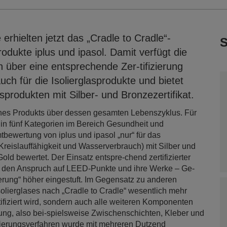
hielten jetzt das „Cradle to Cradle“-
S
produkte iplus und ipasol. Damit verfügt die
n über eine entsprechende Zer-tifizierung
uch für die Isolierglasprodukte und bietet
produkten mit Silber- und Bronzezertifikat.
eines Produkts über dessen gesamten Lebenszyklus. Für
n in fünf Kategorien im Bereich Gesundheit und
bewertung von iplus und ipasol „nur“ für das
Kreislauffähigkeit und Wasserverbrauch) mit Silber und
old bewertet. Der Einsatz entspre-chend zertifizierter
n so den Anspruch auf LEED-Punkte und ihre Werke – Ge-
ierung“ höher eingestuft. Im Gegensatz zu anderen
Isolierglases nach „Cradle to Cradle“ wesentlich mehr
tifiziert wird, sondern auch alle weiteren Komponenten
ung, also bei-spielsweise Zwischenschichten, Kleber und
zierungsverfahren wurde mit mehreren Dutzend