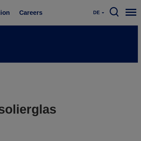
tion
Careers
DE
solierglas