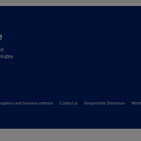
e
ed
liable
uppliers and business partners
Contact us
Responsible Disclosure
Whist