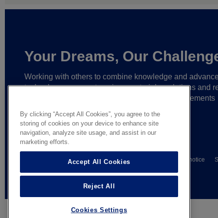
Your Dreams, Our Challeng
Working with others to combine knowledge and advanc
technology,
we create unique materials, solutions and re
partnerships
that help make ever greater achievements
possible,
and bring bolder ideas to life.
By clicking “Accept All Cookies”, you agree to the
storing of cookies on your device to enhance site
navigation, analyze site usage, and assist in our
marketing efforts.
© AGC Glass Europe 2026
Wettelijke informatie
Privacy notice
S
Accept All Cookies
General terms of sale
Reject All
Cookies Settings