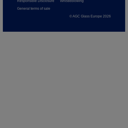
Responsible Disclosure
Whistleblowing
General terms of sale
© AGC Glass Europe 2026
Footer