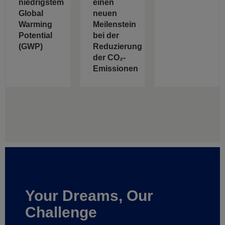
niedrigstem
einen
Global
neuen
Warming
Meilenstein
Potential
bei der
(GWP)
Reduzierung
der CO₂-
Emissionen
Your Dreams, Our
Challenge