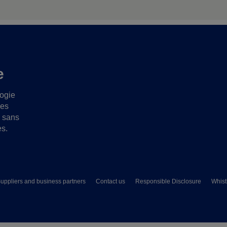
e
logie
ues
s sans
es.
uppliers and business partners
Contact us
Responsible Disclosure
Whist