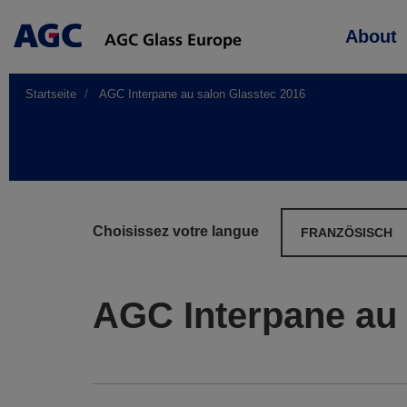
Main
About
navigation
Startseite
AGC Interpane au salon Glasstec 2016
Choisissez votre langue
FRANZÖSISCH
AGC Interpane au 