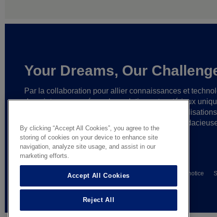
Your Dreams, Our Challeng
Par la collaboration pour allier connaissances et techno
de pointe,
nous créons des solutions et matériaux uniq
ainsi que des partenariats fiables
en vue de réalisation
cesse plus grandes
et d’idées toujours plus audacieus
By clicking “Accept All Cookies”, you agree to the
storing of cookies on your device to enhance site
navigation, analyze site usage, and assist in our
marketing efforts.
© AGC Glass Europe 2026
Wettelijke informatie
Privacy notice
S
Accept All Cookies
General terms of sale
Reject All