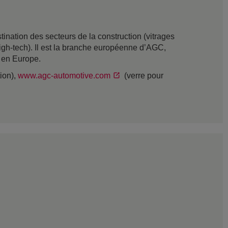
nation des secteurs de la construction (vitrages
t high-tech). Il est la branche européenne d’AGC,
s en Europe.
tion),
www.agc-automotive.com
(verre pour