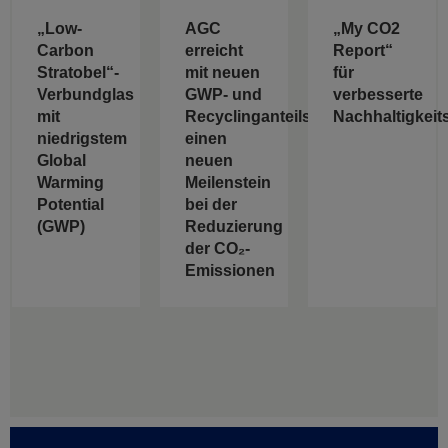
„Low-
AGC
„My CO2
Carbon
erreicht
Report“
Stratobel“-
mit neuen
für
Verbundglas
GWP- und
verbesserte
mit
Recyclinganteilswerten
Nachhaltigkeit
niedrigstem
einen
Global
neuen
Warming
Meilenstein
Potential
bei der
(GWP)
Reduzierung
der CO₂-
Emissionen