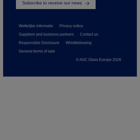
Subscribe to receive our news
Wettelijke informatie
Privacy notice
Suppliers and business partners
Contact us
Responsible Disclosure
Whistleblowing
General terms of sale
© AGC Glass Europe 2026
Footer