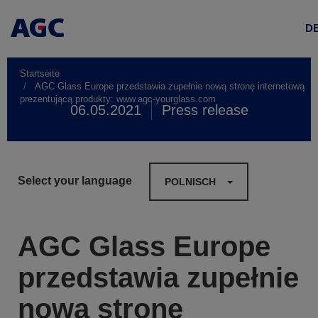
D
Startseite
AGC Glass Europe przedstawia zupełnie nową stronę internetową
prezentującą produkty: www.agc-yourglass.com
06.05.2021
Press release
Select your language
POLNISCH
AGC Glass Europe
przedstawia zupełnie
nową stronę