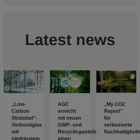
Latest news
„Low-
AGC
„My CO2
Carbon
erreicht
Report“
Stratobel“-
mit neuen
für
Verbundglas
GWP- und
verbesserte
mit
Recyclinganteilswerten
Nachhaltigkeit
niedrigstem
einen