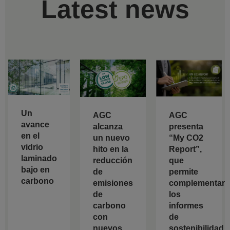
Latest news
Un
AGC
AGC
avance
alcanza
presenta
en el
un nuevo
“My CO2
vidrio
hito en la
Report”,
laminado
reducción
que
bajo en
de
permite
carbono
emisiones
complementar
de
los
carbono
informes
con
de
nuevos
sostenibilidad